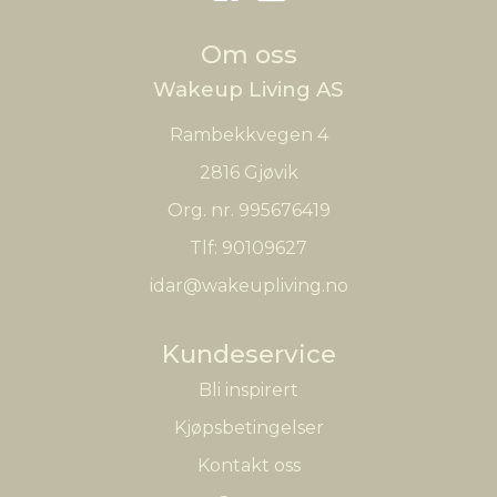
Om oss
Wakeup Living AS
Rambekkvegen 4
2816 Gjøvik
Org. nr. 995676419
Tlf:
90109627
idar@wakeupliving.no
Kundeservice
Bli inspirert
Kjøpsbetingelser
Kontakt oss