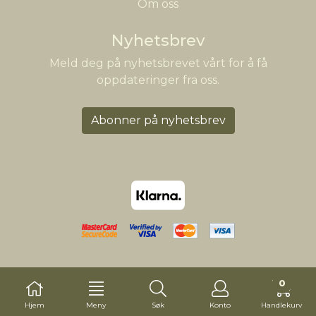
Om oss
Nyhetsbrev
Meld deg på nyhetsbrevet vårt for å få
oppdateringer fra oss.
Abonner på nyhetsbrev
0
Hjem
Meny
Søk
Konto
Handlekurv