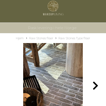
Rask levering i hele Norge
Hjem
Raw Stones fliser
Raw Stones Type fliser