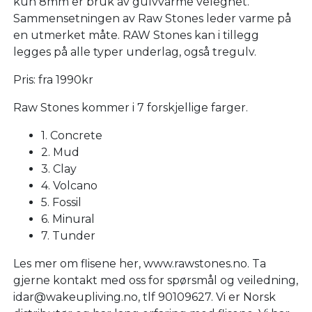
kun 8mm er bruk av gulvvarme velegnet.
Sammensetningen av Raw Stones leder varme på
en utmerket måte. RAW Stones kan i tillegg
legges på alle typer underlag, også tregulv.
Pris: fra 1990kr
Raw Stones kommer i 7 forskjellige farger.
1. Concrete
2. Mud
3. Clay
4. Volcano
5. Fossil
6. Minural
7. Tunder
Les mer om flisene her, www.rawstones.no. Ta
gjerne kontakt med oss for spørsmål og veiledning,
idar@wakeupliving.no, tlf 90109627. Vi er Norsk