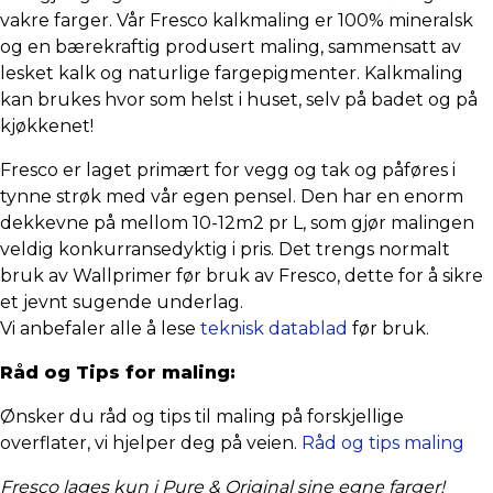
vakre farger. Vår Fresco kalkmaling er 100% mineralsk
og en bærekraftig produsert maling, sammensatt av
lesket kalk og naturlige fargepigmenter. Kalkmaling
kan brukes hvor som helst i huset, selv på badet og på
kjøkkenet!
Fresco er laget primært for vegg og tak og påføres i
tynne strøk med vår egen pensel. Den har en enorm
dekkevne på mellom 10-12m2 pr L, som gjør malingen
veldig konkurransedyktig i pris. Det trengs normalt
bruk av Wallprimer før bruk av Fresco, dette for å sikre
et jevnt sugende underlag.
Vi anbefaler alle å lese
teknisk datablad
før bruk.
Råd og Tips for maling:
Ønsker du råd og tips til maling på forskjellige
overflater, vi hjelper deg på veien.
Råd og tips maling
Fresco lages kun i Pure & Original sine egne farger!