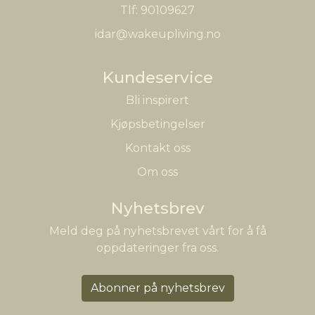
Tlf:
90109627
idar@wakeupliving.no
Kundeservice
Bli inspirert
Kjøpsbetingelser
Kontakt oss
Om oss
Nyhetsbrev
Meld deg på nyhetsbrevet vårt for å få
oppdateringer fra oss.
Abonner på nyhetsbrev