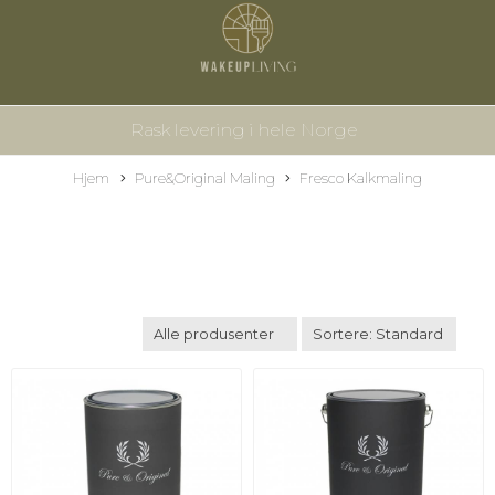
Rask levering i hele Norge
Hjem
Pure&Original Maling
Fresco Kalkmaling