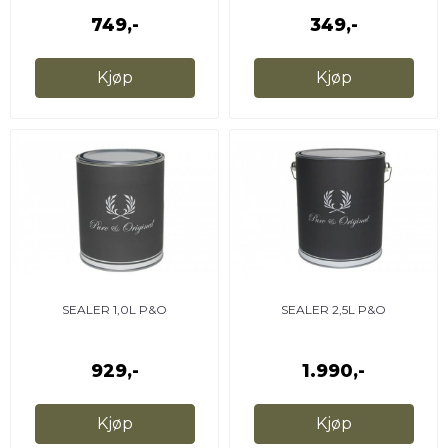
749,-
349,-
Kjøp
Kjøp
SEALER 1,0L P&O
SEALER 2,5L P&O
929,-
1.990,-
Kjøp
Kjøp