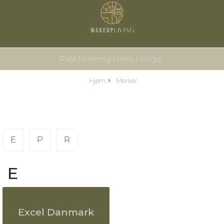
Rask levering i hele Norge
Hjem
Merker
E
P
R
E
Excel Danmark