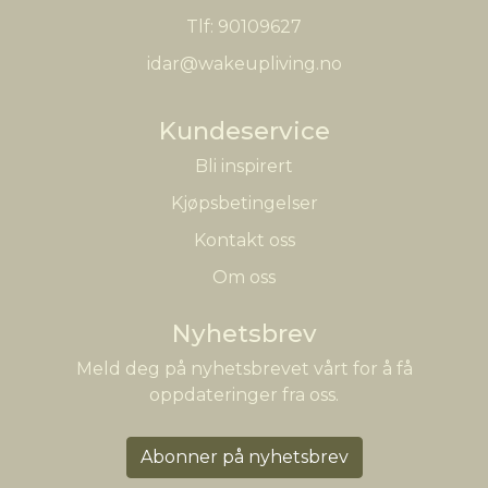
Tlf:
90109627
idar@wakeupliving.no
Kundeservice
Bli inspirert
Kjøpsbetingelser
Kontakt oss
Om oss
Nyhetsbrev
Meld deg på nyhetsbrevet vårt for å få
oppdateringer fra oss.
Abonner på nyhetsbrev