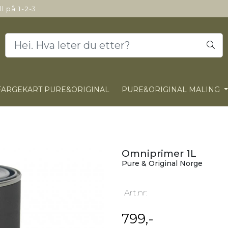
ll på 1-2-3
FARGEKART PURE&ORIGINAL
PURE&ORIGINAL MALING
Omniprimer 1L
Pure & Original Norge
Art.nr:
799,-