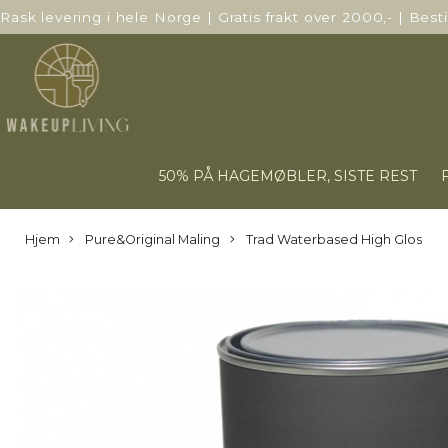
Rask levering i hele Norge
|
Gratis frakt over 2000,-
|
Besti
50% PÅ HAGEMØBLER, SISTE REST
Hjem
Pure&Original Maling
Trad Waterbased High Glos