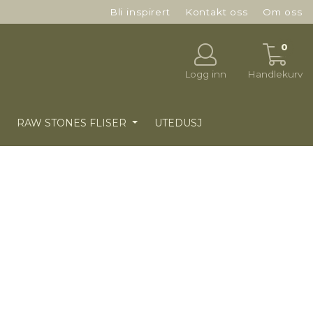
Bli inspirert
Kontakt oss
Om oss
0
Logg inn
Handlekurv
RAW STONES FLISER
UTEDUSJ