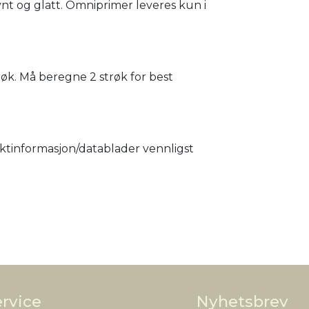
jevnt og glatt. Omniprimer leveres kun i
røk. Må beregne 2 strøk for best
ktinformasjon/datablader vennligst
rvice
Nyhetsbrev