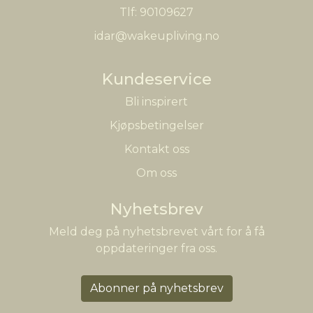
Tlf:
90109627
idar@wakeupliving.no
Kundeservice
Bli inspirert
Kjøpsbetingelser
Kontakt oss
Om oss
Nyhetsbrev
Meld deg på nyhetsbrevet vårt for å få
oppdateringer fra oss.
Abonner på nyhetsbrev