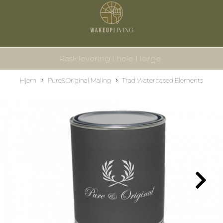
Rask levering i hele Norge
Hjem
Pure&Original Maling
Trad Waterbased Elements