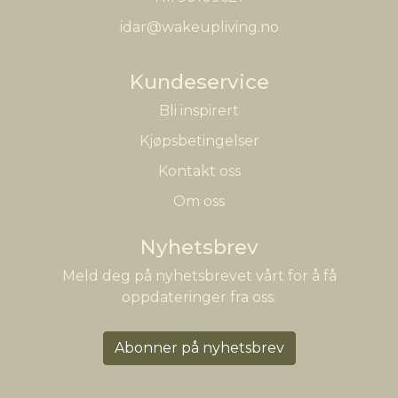
idar@wakeupliving.no
Kundeservice
Bli inspirert
Kjøpsbetingelser
Kontakt oss
Om oss
Nyhetsbrev
Meld deg på nyhetsbrevet vårt for å få
oppdateringer fra oss.
Abonner på nyhetsbrev