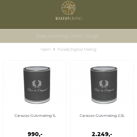
Rask levering i hele Norge
Hjem
Pure&Original Maling
Carazzo Gulvmaling 1L
Carazzo Gulvmaling 2,5L
990,-
2.249,-