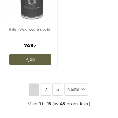
Italian Wax, høyglans polish
749,-
Kjøp
1
2
3
Neste >>
Viser
1
til
15
(av
45
produkter)